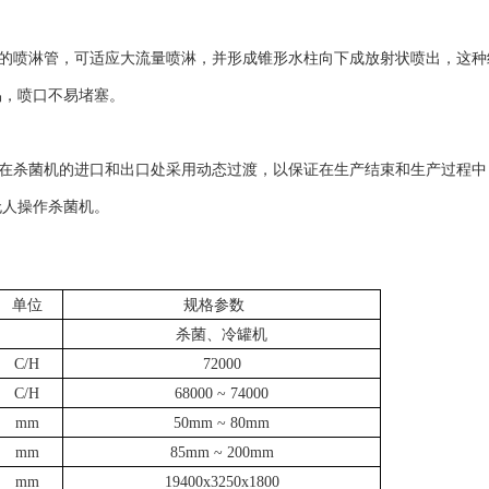
的喷淋管，可适应大流量喷淋，并形成锥形水柱向下成放射状喷出，这种
易，喷口不易堵塞。
在杀菌机的进口和出口处采用动态过渡，以保证在生产结束和生产过程中
无人操作杀菌机。
单位
规格参数
杀菌、冷罐机
C/H
72000
C/H
68000 ~ 74000
mm
50mm ~ 80mm
mm
85mm ~ 200mm
mm
19400x3250x1800