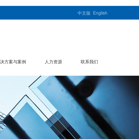
中文版
English
决方案与案例
人力资源
联系我们