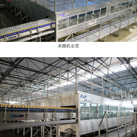
杀菌机全景