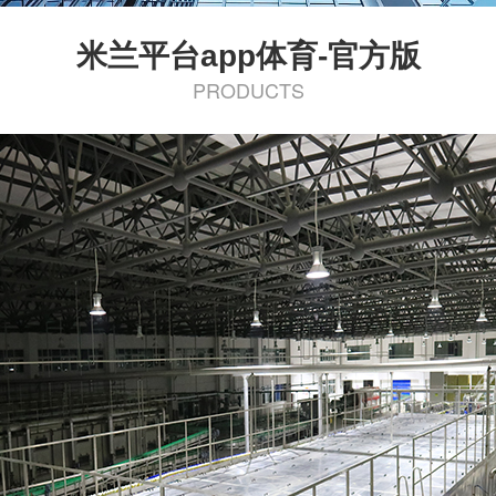
米兰平台app体育-官方版
PRODUCTS