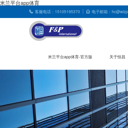
米兰平台app体育
客服电话：15105195370
电子邮箱：hc@wizpr
米兰平台app体育-官方版
关于恒昌