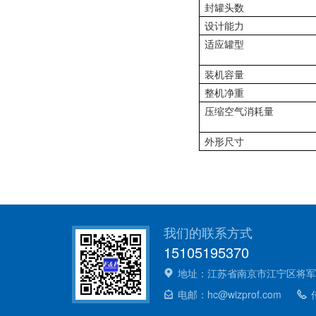
封罐头数
设计能力
适应罐型
装机容量
整机净重
压缩空气消耗量
外形尺寸
我们的联系方式
15105195370
地址：江苏省南京市江宁区将军
电邮：hc@wizprof.com