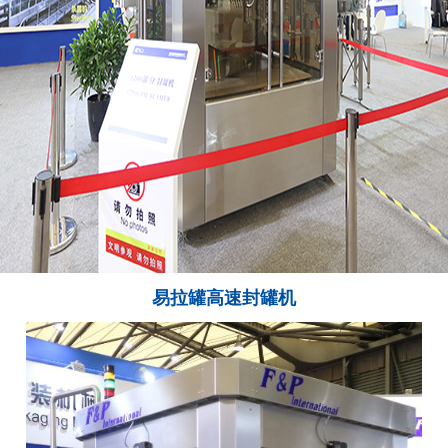
易拉罐高速封罐机