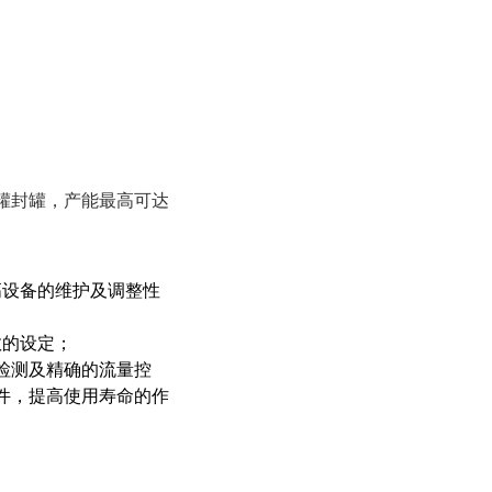
拉罐封罐，产能最高可达
高设备的维护及调整性
数的设定；
检测及精确的流量控
件，提高使用寿命的作