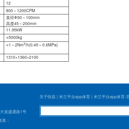
12
800～1200CPM
直径Φ50～100mm
高度45～200mm
11.95kW
≈5000kg
3
≈1～2Nm
/h(0.45～0.6MPa)
1310×1360×2100
关于恒昌
|
米兰平台app体育
|
米兰平台app体育-
大道盛通路1号
传真：