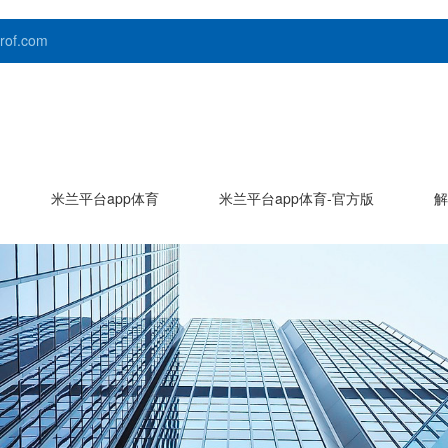
of.com
米兰平台app体育
米兰平台app体育-官方版
解