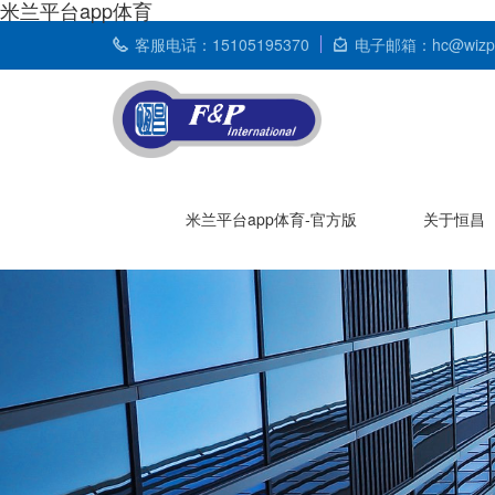
米兰平台app体育
客服电话：15105195370
电子邮箱：hc@wizpr
米兰平台app体育-官方版
关于恒昌