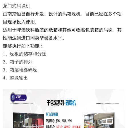
龙门式码垛机
由南京恒昌自行开发、设计的码箱垛机。目前已经在多个项
目现场投入使用。
适用于啤酒饮料瓶装的纸箱和其他可收缩包装箱的码垛。其
性能达到进口同类型设备水平。
能够执行如下功能：
1、垛板的储存和分送
2、箱子的排列
3、箱层堆叠码垛
4、整垛输出