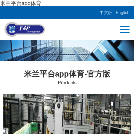
米兰平台app体育
中文版
English
米兰平台app体育-官方版
Products