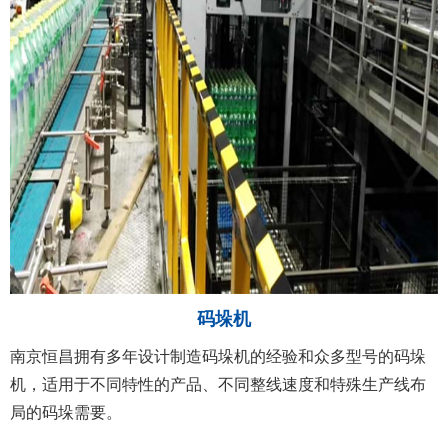
码垛机
南京恒昌拥有多年设计制造码垛机的经验和众多型号的码垛
机，适用于不同特性的产品、不同整线速度和特殊生产线布
局的码垛需要。