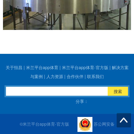
关于恒昌
|
米兰平台app体育
|
米兰平台app体育-官方版
|
解决方案
与案例
|
人力资源
|
合作伙伴
|
联系我们
搜索
分享：
©米兰平台app体育-官方版
苏公网安备