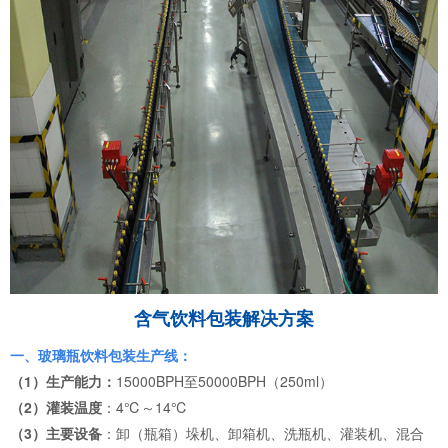
含气饮料包装解决方案
一、玻璃瓶饮料包装生产线：
1
15000BPH
50000BPH
250ml
（
）生产能力：
至
（
）
2
4℃
14℃
（
）灌装温度
：
～
3
（
）主要设备
：卸（瓶箱）垛机、卸箱机、洗瓶机、灌装机、混合