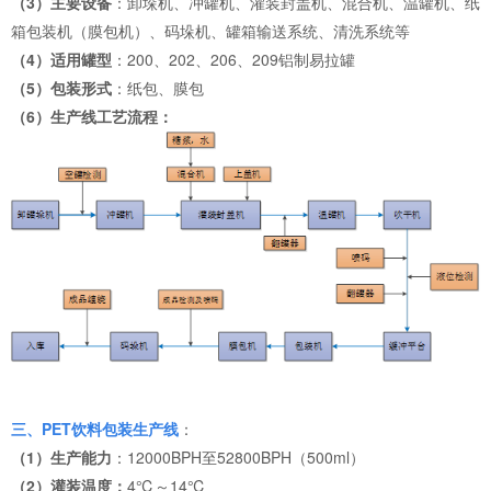
3
（
）主要设备
：卸垛机、冲罐机、灌装封盖机、混合机、温罐机、纸
箱包装机（膜包机）、码垛机、罐箱输送系统、清洗系统等
4
200
202
206
209
（
）适用罐型
：
、
、
、
铝制易拉罐
5
（
）包装形式
：纸包、膜包
6
（
）生产线工艺流程：
PET
三、
饮料包装生产线
：
1
12000BPH
52800BPH
500ml
（
）生产能力
：
至
（
）
2
4℃
14℃
（
）灌装温度：
～