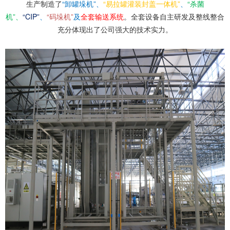
生产制造了
“卸罐垛机”、
“易拉罐灌装封盖一体机”
、
“杀菌
机”、
“CIP”
、
“码垛机”
及
全套输送系统
。
全套设备自主研发及整线整合
充分体现出了公司强大的技术实力。