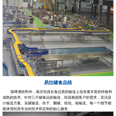
易拉罐食品线
除啤酒饮料外，南京恒昌在食品类的输送上也有着丰富的经验和
成熟的技术。针对三片罐食品的输送，恒昌根据客户的需求，灵活设
计输送方案。实罐输送、吹干、翻罐、纸包、箱输送。每一个细节都
能体现恒昌专业的技术和定制的贴心服务。