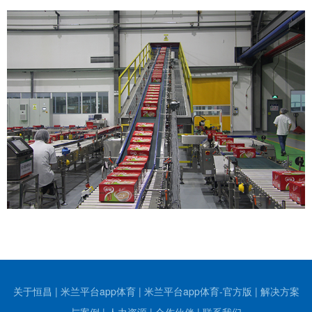
关于恒昌
|
米兰平台app体育
|
米兰平台app体育-官方版
|
解决方案