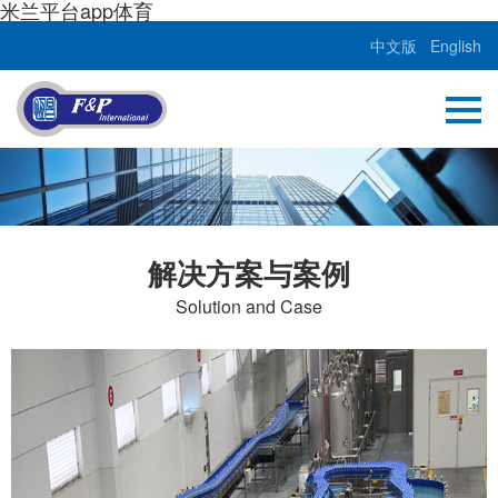
米兰平台app体育
中文版
English
解决方案与案例
Solution and Case