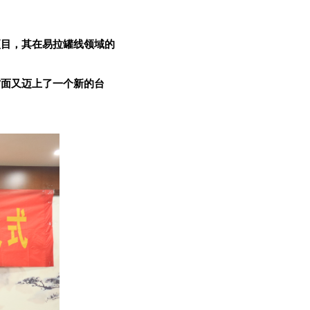
项目
，
其在易拉罐线领域的
方面又迈上了一个新的台