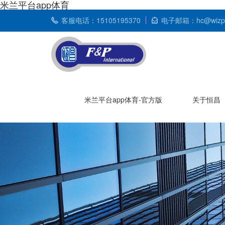
米兰平台app体育
客服电话：15105195370
电子邮箱：hc@wizpr
米兰平台app体育-官方版
关于恒昌