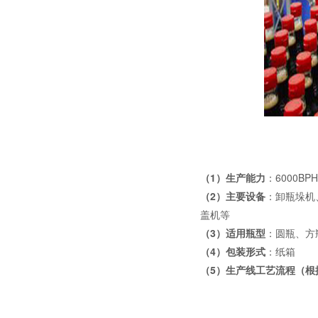
1
6000BPH
（
）生产能力
：
2
（
）主要设备
：卸瓶垛机
盖机等
3
（
）适用瓶型
：圆瓶、方
4
（
）包装形式
：纸箱
5
（
）生产线工艺流程（根