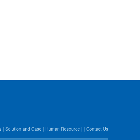
s
|
Solution and Case
|
Human Resource
|
|
Contact Us