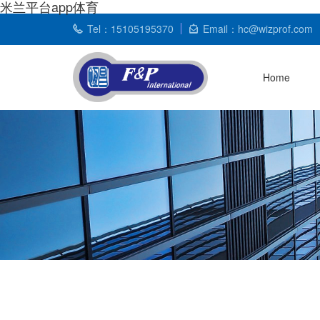
米兰平台app体育
Tel：15105195370
Email：hc@wizprof.com
Home