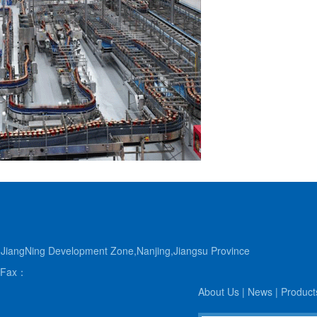
angNing Development Zone,Nanjing,Jiangsu Province
Fax：
About Us
|
News
|
Product