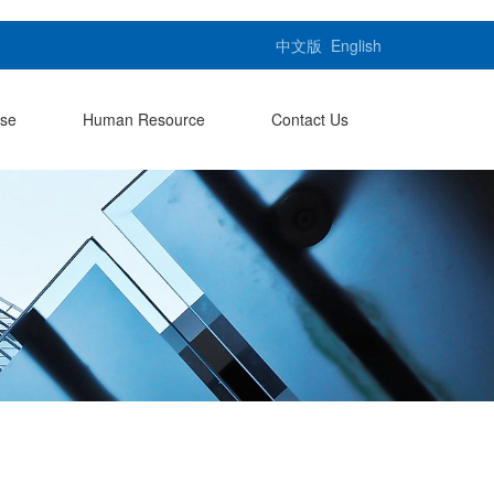
中文版
English
ase
Human Resource
Contact Us