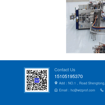
Contact Us
15105195370
Add：NO.1，Road Shengtong,Ji
Email：hc@wizprof.com